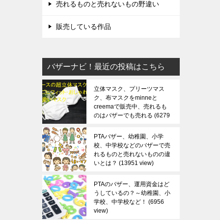
売れるものと売れないもの野違い
販売している作品
バザーナビ！最近の投稿はこちら
立体マスク、プリーツマス
ク、布マスクをminneと
creemaで販売中、売れるも
のはバザーでも売れる
6279
view
PTAバザー、幼稚園、小学
校、中学校などのバザーで売
れるものと売れないものの違
いとは？
13951 view
PTAのバザー、運用資金はど
うしているの？～幼稚園、小
学校、中学校など！
6956
view