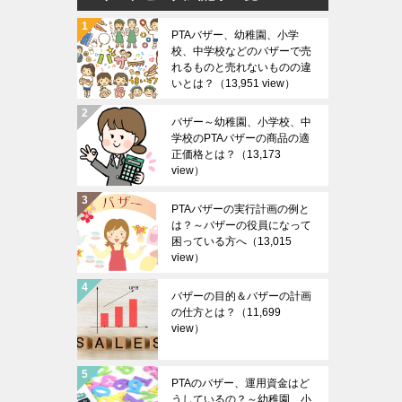
PTAバザー、幼稚園、小学
校、中学校などのバザーで売
れるものと売れないものの違
いとは？
（13,951 view）
バザー～幼稚園、小学校、中
学校のPTAバザーの商品の適
正価格とは？
（13,173
view）
PTAバザーの実行計画の例と
は？～バザーの役員になって
困っている方へ
（13,015
view）
バザーの目的＆バザーの計画
の仕方とは？
（11,699
view）
PTAのバザー、運用資金はど
うしているの？～幼稚園、小