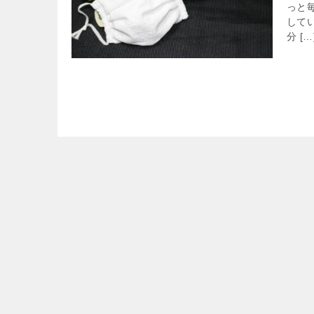
っと
して
分 […