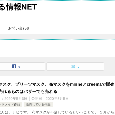
情報NET
お問い合わせ
0
0
マスク、プリーツマスク、布マスクをminneとcreemaで販売
売れるものはバザーでも売れる
日：
2020年5月6日
公開日：
2020年5月5日
ンドメイド作品
販売している作品
ばんは、ナビです。 布マスクが不足しているということで、 １月から