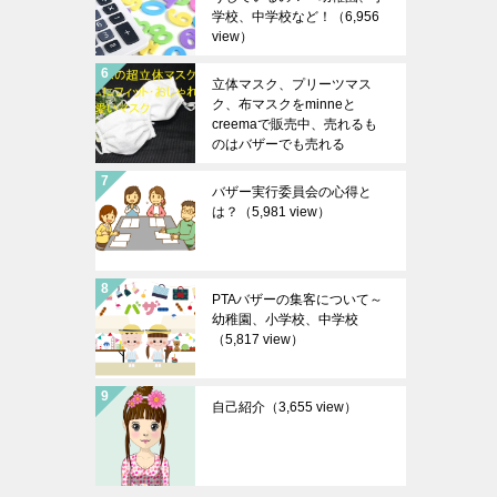
学校、中学校など！
（6,956
view）
立体マスク、プリーツマス
ク、布マスクをminneと
creemaで販売中、売れるも
のはバザーでも売れる
（6,279 view）
バザー実行委員会の心得と
は？
（5,981 view）
PTAバザーの集客について～
幼稚園、小学校、中学校
（5,817 view）
自己紹介
（3,655 view）