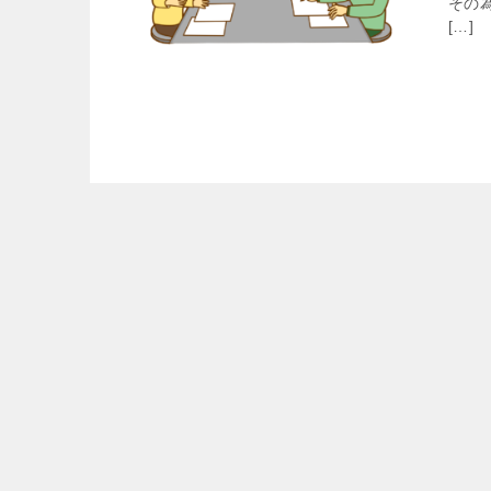
その
[…]