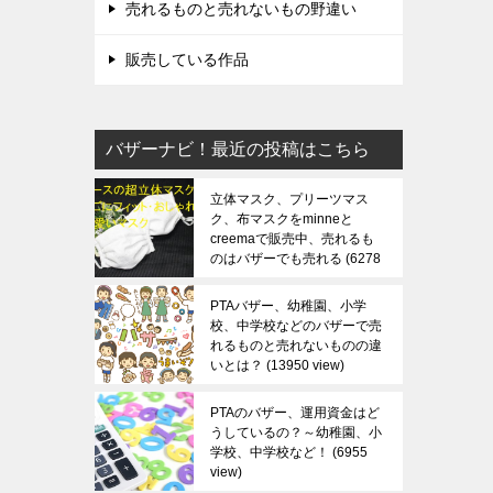
売れるものと売れないもの野違い
販売している作品
バザーナビ！最近の投稿はこちら
立体マスク、プリーツマス
ク、布マスクをminneと
creemaで販売中、売れるも
のはバザーでも売れる
6278
view
PTAバザー、幼稚園、小学
校、中学校などのバザーで売
れるものと売れないものの違
いとは？
13950 view
PTAのバザー、運用資金はど
うしているの？～幼稚園、小
学校、中学校など！
6955
view