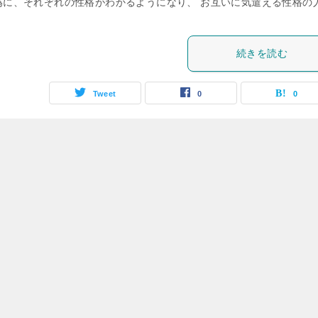
為に、それぞれの性格がわかるようになり、 お互いに気遣える性格の
続きを読む
Tweet
0
0