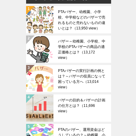
PTAバザー、幼稚園、小学
校、中学校などのバザーで売
れるものと売れないものの違
いとは？
（13,950 view）
バザー～幼稚園、小学校、中
学校のPTAバザーの商品の適
正価格とは？
（13,172
view）
PTAバザーの実行計画の例と
は？～バザーの役員になって
困っている方へ
（13,014
view）
バザーの目的＆バザーの計画
の仕方とは？
（11,696
view）
PTAのバザー、運用資金はど
うしているの？～幼稚園、小